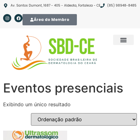
Av. Santos Dumont, 1687 - 405 - Aldeota, Fortaleza - CE
(85) 98948-8485
Área do Membro
Serv Credenci
Eventos presenciais
Exibindo um único resultado